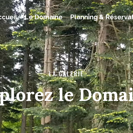
ccueil
Le Domaine
Planning & Réserva
LA GALERIE
plorez le Doma