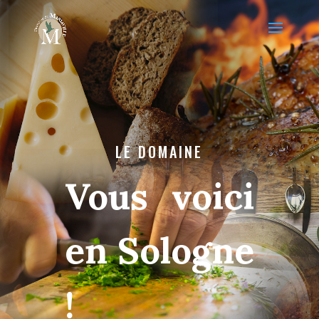
LE DOMAINE
Vous voici
en Sologne
!