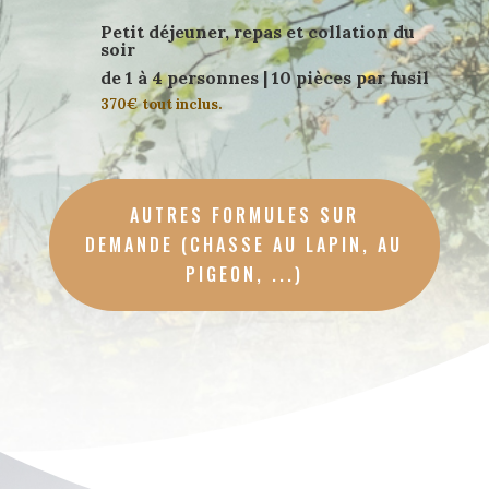
Petit déjeuner, repas et collation du
soir
de 1 à 4 personnes | 10 pièces par fusil
370€ tout inclus.
AUTRES FORMULES SUR
DEMANDE (CHASSE AU LAPIN, AU
PIGEON, ...)