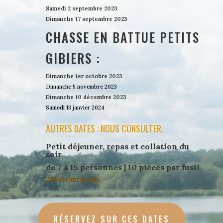
Samedi
2 septembre 2023
Dimanche
17
septembre 2023
CHASSE EN BATTUE PETITS
GIBIERS :
Dimanche
1er octobre
2023
Dimanche 5 novembre 2023
Dimanche
10 décembre
2023
Samedi 13 janvier 2024
AUTRES DATES : NOUS CONSULTER.
Petit déjeuner, repas et collation du
soir
de 7 à 15 personnes | 10 pièces par fusil
280€ tout inclus.
RÉSERVEZ SUR CES DATES